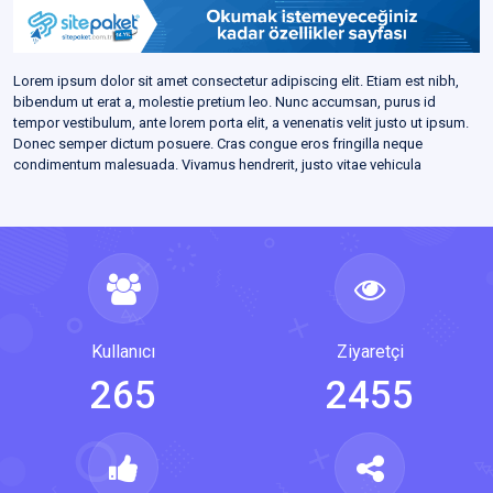
Lorem ipsum dolor sit amet consectetur adipiscing elit. Etiam est nibh,
bibendum ut erat a, molestie pretium leo. Nunc accumsan, purus id
tempor vestibulum, ante lorem porta elit, a venenatis velit justo ut ipsum.
Donec semper dictum posuere. Cras congue eros fringilla neque
condimentum malesuada. Vivamus hendrerit, justo vitae vehicula
consectetur, dui ligula tincidunt turpis, sit amet pulvinar tortor risus ac
tortor. In id hendrerit tortor, vel fermentum nunc. Nullam sed venenatis leo,
quis porta neque. Quisque sodales quam sit amet placerat malesuada.
Praesent quis ultricies nibh. Duis sit amet leo convallis, imperdiet urna
sed, varius justo. Aliquam erat volutpat. Nam nisl magna, tristique nec
sodales eget, feugiat sit amet dui. Pellentesque pellentesque fringilla
diam, vitae vehicula orci vulputate ut. Cras nec sagittis neque. In in
pharetra arcu, at vulputate urna. Aenean porta mauris nec elit venenatis
Kullanıcı
Ziyaretçi
vehicula. Integer accumsan, est sed tempus ultrices, eros mi iaculis dolor,
at laoreet ligula ex non ipsum. Sed vitae nisl dictum, porttitor urna id,
265
2455
porttitor ex. Donec dignissim velit neque, et laoreet mauris luctus non.
Etiam egestas pretium euismod. Cras non mauris sapien. In hac habitasse
platea dictumst. Donec tortor ligula, fringilla et justo a, mattis mollis sem.
Nullam gravida odio erat, vitae ornare urna pretium vel. Duis aliquet vel
neque pulvinar faucibus. Ut at sapien in turpis finibus varius vel a magna.