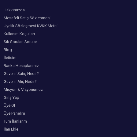
enim. Nunc eget neque consectetur, vulputate quam eget, volutpat nibh.
Hakkımızda
Nullam mi lorem, molestie sit amet turpis a, imperdiet cursus quam. Sed
rhoncus urna nec arcu convallis, et euismod eros congue. Aliquam sed
Mesafeli Satış Sözleşmesi
magna enim. Quisque semper pellentesque euismod. Aliquam posuere
Üyelik Sözleşmesi KVKK Metni
ipsum quis purus gravida vehicula. Nullam facilisis erat in velit convallis,
vitae egestas eros tempus.
Kullanım Koşulları
Sık Sorulan Sorular
Blog
İletisim
Banka Hesaplarımız
Güvenli Satış Nedir?
Güvenli Alış Nedir?
Misyon & Vizyonumuz
Giriş Yap
Üye Ol
Üye Panelim
Tüm İlanlarım
İlan Ekle