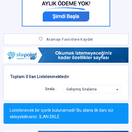
Aramayı Favorilere Kaydet
Toplam 0 İlan Listelenmektedir.
Sırala :
Gelişmiş Sıralama
Listelenecek bir içerik bulunamadı! Bu alana ilk ilanı siz
ekleyebilirsiniz.
İLAN EKLE