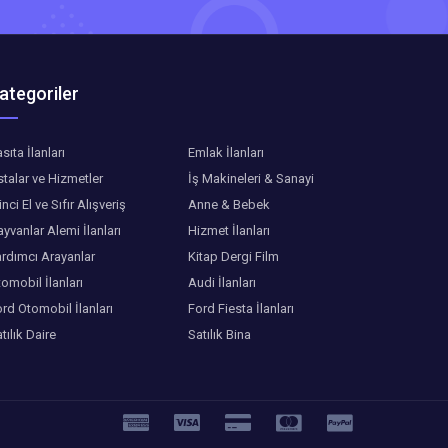
ategoriler
sıta İlanları
Emlak İlanları
talar ve Hizmetler
İş Makineleri & Sanayi
inci El ve Sıfır Alışveriş
Anne & Bebek
yvanlar Alemi İlanları
Hizmet İlanları
rdımcı Arayanlar
Kitap Dergi Film
omobil İlanları
Audi İlanları
rd Otomobil İlanları
Ford Fiesta İlanları
tılık Daire
Satılık Bina