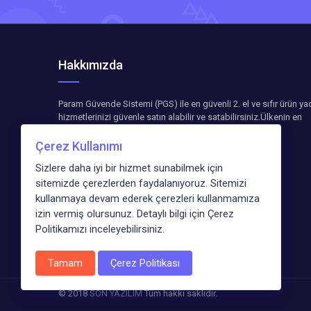
Hakkımızda
Param Güvende Sistemi (PGS) ile en güvenli 2. el ve sıfır ürün ya
hizmetlerinizi güvenle satın alabilir ve satabilirsiniz.Ülkenin en
büyük pazar yerinde ücretsiz ilanlarınızı hemen ekleyin.
Çerez Kullanımı
Sizlere daha iyi bir hizmet sunabilmek için
sitemizde çerezlerden faydalanıyoruz. Sitemizi
kullanmaya devam ederek çerezleri kullanmamıza
izin vermiş olursunuz. Detaylı bilgi için Çerez
Uygulamayi İndir
Politikamızı inceleyebilirsiniz.
Tamam
Çerez Politikası
© 2018
SON YAZILIM
Tüm hakkı saklıdır.