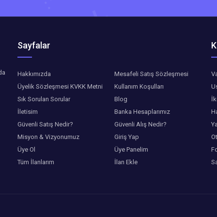
Sayfalar
K
da
Hakkımızda
Mesafeli Satış Sözleşmesi
Va
Üyelik Sözleşmesi KVKK Metni
Kullanım Koşulları
Us
Sık Sorulan Sorular
Blog
İk
İletisim
Banka Hesaplarımız
Ha
Güvenli Satış Nedir?
Güvenli Alış Nedir?
Ya
Misyon & Vizyonumuz
Giriş Yap
Ot
Üye Ol
Üye Panelim
Fo
Tüm İlanlarım
İlan Ekle
Sa