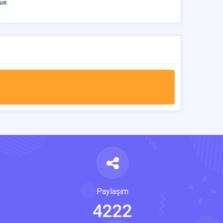
ue.
Paylaşım
4222