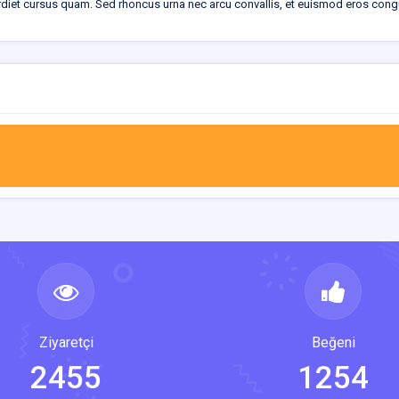
erdiet cursus quam. Sed rhoncus urna nec arcu convallis, et euismod eros cong
Ziyaretçi
Beğeni
2455
1254