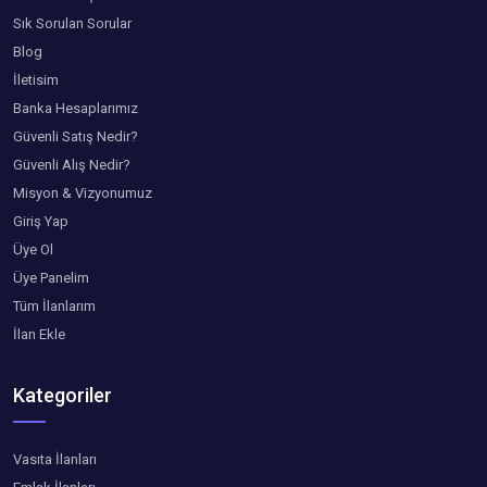
Sık Sorulan Sorular
Blog
İletisim
Banka Hesaplarımız
Güvenli Satış Nedir?
Güvenli Alış Nedir?
Misyon & Vizyonumuz
Giriş Yap
Üye Ol
Üye Panelim
Tüm İlanlarım
İlan Ekle
Kategoriler
Vasıta İlanları