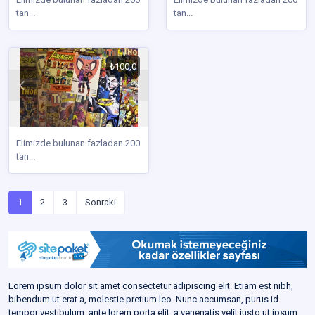
tan...
tan...
₺100,0
Elimizde bulunan fazladan 200
tan...
1
2
3
Sonraki
Lorem ipsum dolor sit amet consectetur adipiscing elit. Etiam est nibh,
bibendum ut erat a, molestie pretium leo. Nunc accumsan, purus id
tempor vestibulum, ante lorem porta elit, a venenatis velit justo ut ipsum.