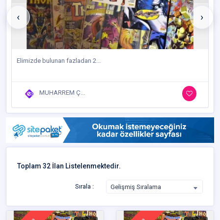
‹
›
Elimizde bulunan fazladan 2...
MUHARREM Ç...
Toplam 32 İlan Listelenmektedir.
Sırala :
Gelişmiş Sıralama