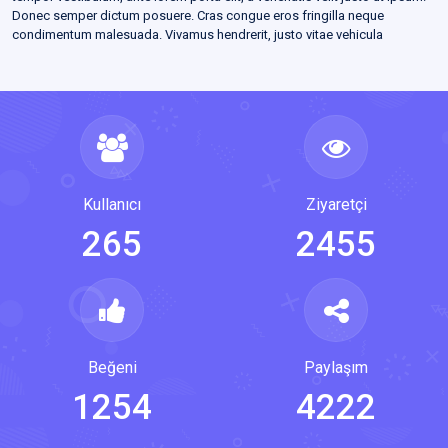
Donec semper dictum posuere. Cras congue eros fringilla neque
condimentum malesuada. Vivamus hendrerit, justo vitae vehicula
consectetur, dui ligula tincidunt turpis, sit amet pulvinar tortor risus ac
tortor. In id hendrerit tortor, vel fermentum nunc. Nullam sed venenatis leo,
quis porta neque. Quisque sodales quam sit amet placerat malesuada.
Praesent quis ultricies nibh. Duis sit amet leo convallis, imperdiet urna
sed, varius justo. Aliquam erat volutpat. Nam nisl magna, tristique nec
sodales eget, feugiat sit amet dui. Pellentesque pellentesque fringilla
diam, vitae vehicula orci vulputate ut. Cras nec sagittis neque. In in
pharetra arcu, at vulputate urna. Aenean porta mauris nec elit venenatis
Kullanıcı
Ziyaretçi
vehicula. Integer accumsan, est sed tempus ultrices, eros mi iaculis dolor,
at laoreet ligula ex non ipsum. Sed vitae nisl dictum, porttitor urna id,
265
2455
porttitor ex. Donec dignissim velit neque, et laoreet mauris luctus non.
Etiam egestas pretium euismod. Cras non mauris sapien. In hac habitasse
platea dictumst. Donec tortor ligula, fringilla et justo a, mattis mollis sem.
Nullam gravida odio erat, vitae ornare urna pretium vel. Duis aliquet vel
neque pulvinar faucibus. Ut at sapien in turpis finibus varius vel a magna.
Praesent lacinia urna eros, quis cursus diam aliquet a. Ut velit nisl, tempor
ut mi non, euismod pellentesque erat. Nulla facilisi. Aliquam rutrum elit vel
Beğeni
Paylaşım
varius feugiat. Mauris mauris elit, ornare a auctor sit amet, vehicula et
1254
4222
nulla. Pellentesque vitae justo tristique urna rhoncus pretium non ac ante.
Orci varius natoque penatibus et magnis dis parturient montes, nascetur
ridiculus mus. Praesent a lacus a turpis pharetra viverra. Nunc in lobortis