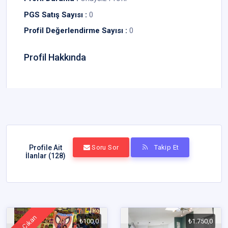
PGS Satış Sayısı :
0
Profil Değerlendirme Sayısı :
0
Profil Hakkında
Profile Ait
Soru Sor
Takip Et
İlanlar (128)
Öne Çıkan
₺100,0
₺1.750,0