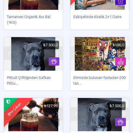
Tamamen Organik Acı Bal
Eskişehirde Kiralık 2+1 Daire
(1KG)
₺7.500,0
₺100,0
Pitbull Çiftliğinden Safkan
Elimizde bulunan fazladan 200
Pitbu...
tan...
Öne Çıkan
₺127,99
₺7.500,0