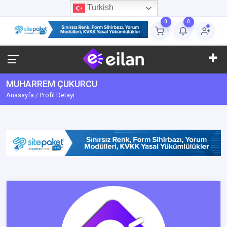
Turkish
0
0
MUHARREM ÇUKURCU
Anasayfa
Profil Detayı