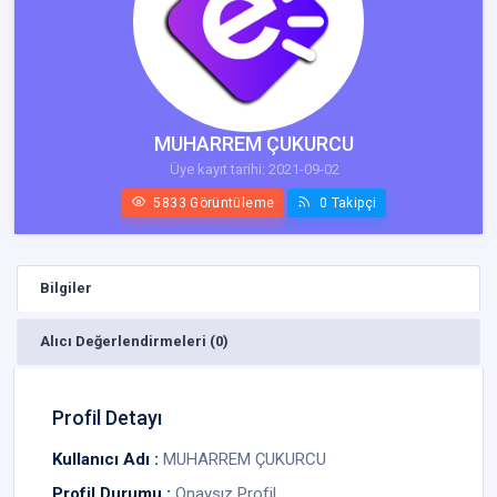
MUHARREM ÇUKURCU
Üye kayıt tarihi: 2021-09-02
5833 Görüntüleme
0 Takipçi
Bilgiler
Alıcı Değerlendirmeleri (0)
Profil Detayı
Kullanıcı Adı :
MUHARREM ÇUKURCU
Profil Durumu :
Onaysız Profil