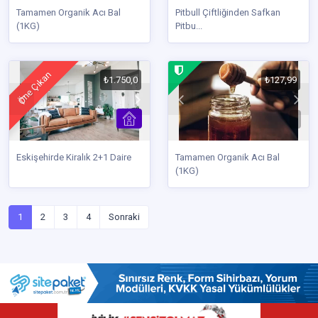
Tamamen Organik Acı Bal
Pitbull Çiftliğinden Safkan
(1KG)
Pitbu...
Öne Çıkan
₺1.750,0
₺127,99
Eskişehirde Kiralık 2+1 Daire
Tamamen Organik Acı Bal
(1KG)
1
2
3
4
Sonraki