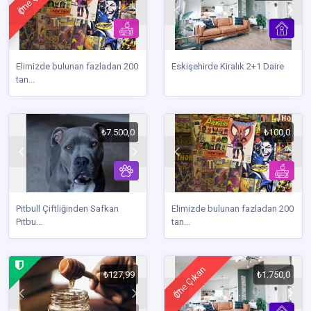
Elimizde bulunan fazladan 200
Eskişehirde Kiralık 2+1 Daire
tan...
₺7.500,0
₺100,0
Pitbull Çiftliğinden Safkan
Elimizde bulunan fazladan 200
Pitbu...
tan...
Öne Çıkan
₺127,99
₺1.750,0