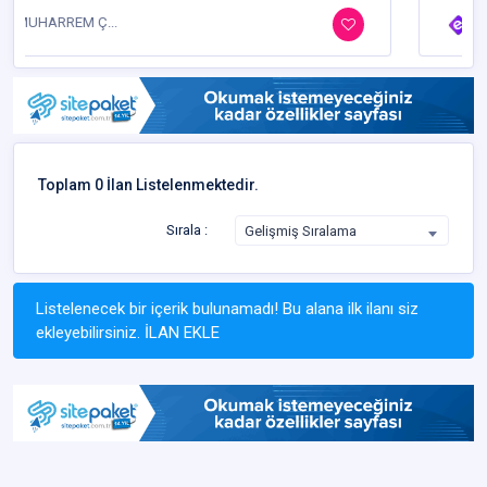
Deneme Hes...
Toplam 0 İlan Listelenmektedir.
Sırala :
Gelişmiş Sıralama
Listelenecek bir içerik bulunamadı! Bu alana ilk ilanı siz
ekleyebilirsiniz.
İLAN EKLE